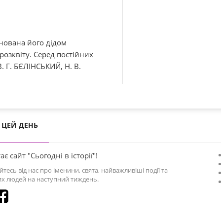
нована його дідом
озквіту. Серед постійних
. Г. БЄЛІНСЬКИЙ, Н. В.
ЦЕЙ ДЕНЬ
ає сайт "Сьогодні в історії"!
йтесь від нас про іменини, свята, найважливіші події та
х людей на наступний тиждень.