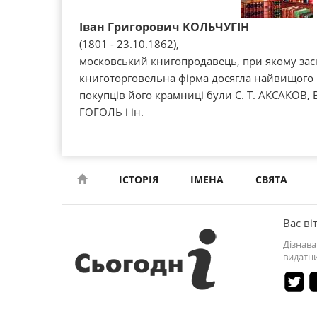
Іван Григорович КОЛЬЧУГІН
(1801 - 23.10.1862),
московський книгопродавець, при якому зас
книготорговельна фірма досягла найвищого р
покупців його крамниці були С. Т. АКСАКОВ, В
ГОГОЛЬ і ін.
ІСТОРІЯ
ІМЕНА
СВЯТА
Вас віт
Дізнава
видатни