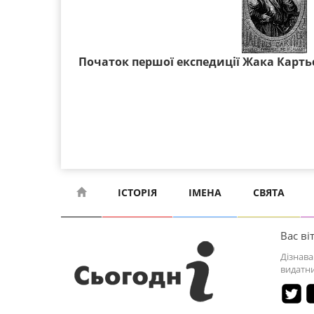
Початок першої експедиції Жака Картьє
ІСТОРІЯ
ІМЕНА
СВЯТА
Вас віт
Дізнава
видатни