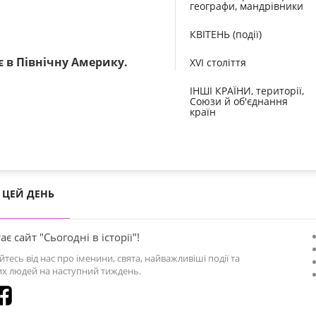
географи, мандрівники
КВІТЕНЬ (події)
 в Північну Америку.
XVI століття
ІНШІ КРАЇНИ, території,
Союзи й об'єднання
країн
ЦЕЙ ДЕНЬ
ає сайт "Сьогодні в історії"!
йтесь від нас про іменини, свята, найважливіші події та
х людей на наступний тиждень.