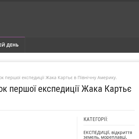
ЕЙ ДЕНЬ
ток першої експедиції Жака Картьє в Північну Америку.
ток першої експедиції Жака Картьє
КАТЕГОРІЇ:
ЕКСПЕДИЦІЇ, відкриття
земель, мореплавці,