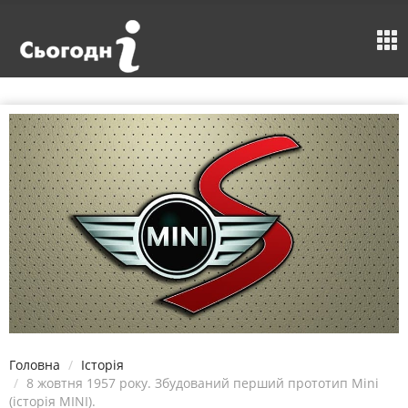
Головна
Історія
8 жовтня 1957 року. Збудований перший прототип Mіnі
(історія MINI).