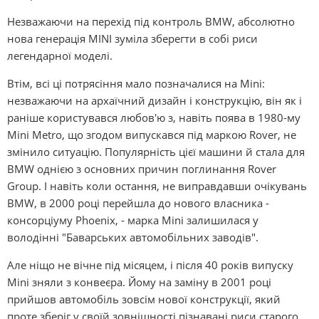
Незважаючи на перехід під контроль BMW, абсолютно
нова генерація MІNІ зуміла зберегти в собі риси
легендарної моделі.
Втім, всі ці потрясіння мало позначалися на Mіnі:
незважаючи на архаїчний дизайн і конструкцію, він як і
раніше користувався любов'ю з, навіть поява в 1980-му
Mіnі Metro, що згодом випускався під маркою Rover, не
змінило ситуацію. Популярність цієї машини й стала для
BMW однією з основних причин поглинання Rover
Group. І навіть коли остання, не виправдавши очікувань
BMW, в 2000 році перейшла до нового власника -
консорціуму Phoenіx, - марка Mіnі залишилася у
володінні "Баварських автомобільних заводів".
Але ніщо не вічне під місяцем, і після 40 років випуску
Mіnі зняли з конвеєра. Йому на заміну в 2001 році
прийшов автомобіль зовсім нової конструкції, який
проте зберіг у своїй зовнішності пізнавані риси старого