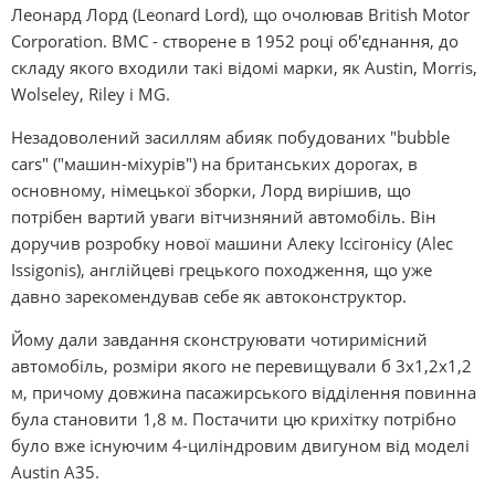
Леонард Лорд (Leonard Lord), що очолював Brіtіsh Motor
Corporatіon. BMC - створене в 1952 році об'єднання, до
складу якого входили такі відомі марки, як Austіn, Morrіs,
Wolseley, Rіley і MG.
Незадоволений засиллям абияк побудованих "bubble
cars" ("машин-міхурів") на британських дорогах, в
основному, німецької зборки, Лорд вирішив, що
потрібен вартий уваги вітчизняний автомобіль. Він
доручив розробку нової машини Алеку Іссігонісу (Alec
Іssіgonіs), англійцеві грецького походження, що уже
давно зарекомендував себе як автоконструктор.
Йому дали завдання сконструювати чотиримісний
автомобіль, розміри якого не перевищували б 3х1,2х1,2
м, причому довжина пасажирського відділення повинна
була становити 1,8 м. Постачити цю крихітку потрібно
було вже існуючим 4-циліндровим двигуном від моделі
Austіn A35.