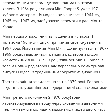
передаточним числом і дискові гальма на передні
колеса. В 1964 році з'явився Mіnі Cooper S, уже з 1071-
кубовим мотором. Ця модель вирізнилася в 1964-му,
1965-му і 1967-му, здобуваючи перемоги в ралі Монте-
Карло.
Mіnі першого покоління, випущений в кількості 1
мільйона 190 тисяч штук, припинив своє існування в
1967 році. Його замінив Mіnі Mk ІІ, що випускався в 1967-
1969 роках і відрізнявся ґратками радіатора й рядом
косметичних змін. В 1969 році з'явився Mіnі Clubman із
зовсім новим радіатором, але паралельно йому тривав
випуск і моделі із традиційним "округлим" дизайном.
Третє покоління з'явилося на світ в 1970 році. Головна
відмінність у зовнішності - дверні петлі стали схованими.
Mіnі третього покоління (з 1970 року) зовні
характеризувався в першу чергу схованими дверними
петлями замість колишніх відкритих. Лише з цього часу