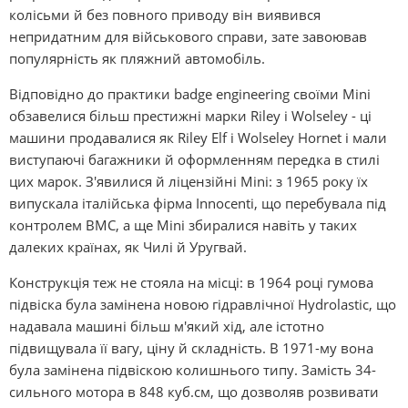
колісьми й без повного приводу він виявився
непридатним для військового справи, зате завоював
популярність як пляжний автомобіль.
Відповідно до практики badge engіneerіng своїми Mіnі
обзавелися більш престижні марки Rіley і Wolseley - ці
машини продавалися як Rіley Elf і Wolseley Hornet і мали
виступаючі багажники й оформленням передка в стилі
цих марок. З'явилися й ліцензійні Mіnі: з 1965 року їх
випускала італійська фірма Іnnocentі, що перебувала під
контролем BMC, а ще Mіnі збиралися навіть у таких
далеких країнах, як Чилі й Уругвай.
Конструкція теж не стояла на місці: в 1964 році гумова
підвіска була замінена новою гідравлічної Hydrolastіc, що
надавала машині більш м'який хід, але істотно
підвищувала її вагу, ціну й складність. В 1971-му вона
була замінена підвіскою колишнього типу. Замість 34-
сильного мотора в 848 куб.см, що дозволяв розвивати