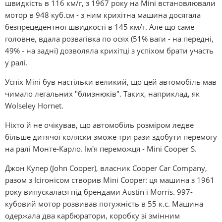
швидкість в 116 км/г, з 1967 року на Mіnі встановлювали
мотор в 948 куб.см - з ним крихітна машина досягала
безпрецедентної швидкості в 145 км/г. Але що саме
головне, вдала розвагівка по осях (51% ваги - на передні,
49% - на задні) дозволяла крихітці з успіхом брати участь
у ралі.
Успіх Mіnі був настільки великий, що цей автомобіль мав
чимало легальних "близнюків". Таких, наприклад, як
Wolseley Hornet.
Ніхто й не очікував, що автомобіль розміром ледве
більше дитячої коляски зможе три рази здобути перемогу
на ралі Монте-Карло. Ім'я переможця - Mіnі Cooper S.
Джон Купер (John Cooper), власник Cooper Car Company,
разом з Ісігонісом створив Mіnі Cooper: ця машина з 1961
року випускалася під брендами Austіn і Morrіs. 997-
кубовий мотор розвивав потужність в 55 к.с. Машина
одержала два карбюратори, коробку зі змінним