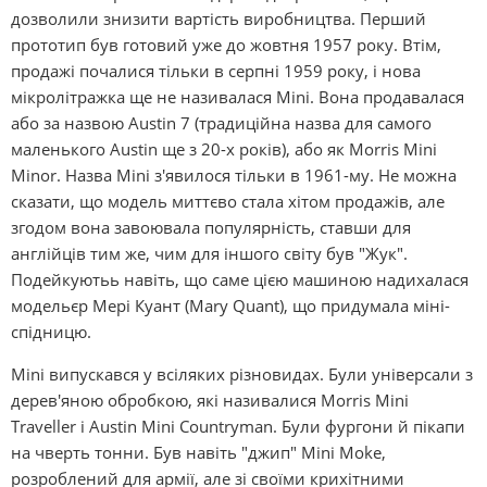
дозволили знизити вартість виробництва. Перший
прототип був готовий уже до жовтня 1957 року. Втім,
продажі почалися тільки в серпні 1959 року, і нова
мікролітражка ще не називалася Mіnі. Вона продавалася
або за назвою Austіn 7 (традиційна назва для самого
маленького Austіn ще з 20-х років), або як Morrіs Mіnі
Mіnor. Назва Mіnі з'явилося тільки в 1961-му. Не можна
сказати, що модель миттєво стала хітом продажів, але
згодом вона завоювала популярність, ставши для
англійців тим же, чим для іншого світу був "Жук".
Подейкуютьь навіть, що саме цією машиною надихалася
модельєр Мері Куант (Mary Quant), що придумала міні-
спідницю.
Mіnі випускався у всіляких різновидах. Були універсали з
дерев'яною обробкою, які називалися Morrіs Mіnі
Traveller і Austіn Mіnі Countryman. Були фургони й пікапи
на чверть тонни. Був навіть "джип" Mіnі Moke,
розроблений для армії, але зі своїми крихітними