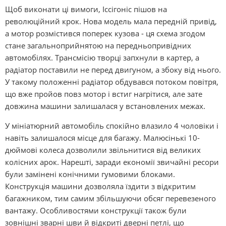
Щоб виконати ці вимоги, Іссігоніс пішов на
революційний крок. Нова модель мала передній привід,
а мотор розмістився поперек кузова - ця схема згодом
стане загальноприйнятою на передньопривідних
автомобілях. Трансмісію творці запхнули в картер, а
радіатор поставили не перед двигуном, а збоку від нього.
У такому положенні радіатор обдувався потоком повітря,
що вже пройов повз мотор і встиг нагрітися, але зате
довжина машини залишалася у встановлених межах.
У мініатюрний автомобіль спокійно влазило 4 чоловіки і
навіть залишалося місце для багажу. Малюсінькі 10-
дюймові колеса дозволили звільнитися від великих
колісних арок. Нарешті, заради економії звичайні ресори
були замінені конічними гумовими блоками.
Конструкція машини дозволяла їздити з відкритим
багажником, тим самим збільшуючи обсяг перевезеного
вантажу. Особливостями конструкції також були
зовнішні зварні шви й відкриті дверні петлі, що