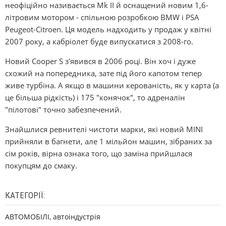
неофіційно називається Mk ІІ й оснащений новим 1,6-
літровим мотором - спільною розробкою BMW і PSA
Peugeot-Cіtroen. Ця модель надходить у продаж у квітні
2007 року, а кабріолет буде випускатися з 2008-го.
Новий Cooper S з'явився в 2006 році. Він хоч і дуже
схожий на попередника, зате під його капотом тепер
живе турбіна. А якщо в машини керованість, як у карта (а
це більша рідкість) і 175 "конячок", то адреналін
"пілотові" точно забезпечений.
Знайшлися ревнителі чистоти марки, які новий MІNІ
прийняли в багнети, але 1 мільйон машин, зібраних за
сім років, вірна ознака того, що заміна прийшлася
покупцям до смаку.
КАТЕГОРІЇ:
АВТОМОБІЛІ, автоіндустрія