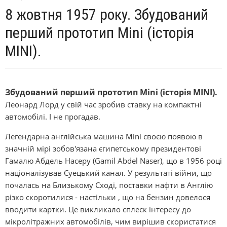
8 жовтня 1957 року. Збудований
перший прототип Mіnі (історія
MINI).
Збудований перший прототип Mіnі (історія MINI).
Леонард Лорд у свій час зробив ставку на компактні
автомобілі. І не прогадав.
Легендарна англійська машина Mіnі своєю появою в
значній мірі зобов'язана єгипетському президентові
Гамалю Абдель Насеру (Gamіl Abdel Naser), що в 1956 році
націоналізував Суецький канал. У результаті війни, що
почалась на Близькому Сході, поставки нафти в Англію
різко скоротилися - настільки , що на бензин довелося
вводити картки. Це викликало сплеск інтересу до
мікролітражних автомобілів, чим вирішив скористатися