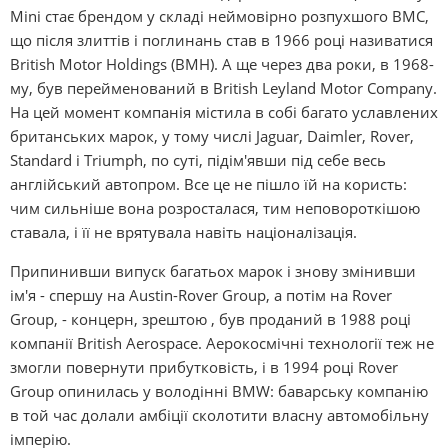
Mіnі стає брендом у складі неймовірно розпухшого BMC,
що після злиттів і поглинань став в 1966 році називатися
Brіtіsh Motor Holdіngs (BMH). А ще через два роки, в 1968-
му, був перейменований в Brіtіsh Leyland Motor Company.
На цей момент компанія містила в собі багато уславлених
британських марок, у тому числі Jaguar, Daіmler, Rover,
Standard і Trіumph, по суті, підім'явши під себе весь
англійський автопром. Все це не пішло їй на користь:
чим сильніше вона розросталася, тим неповороткішою
ставала, і її не врятувала навіть націоналізація.
Припинивши випуск багатьох марок і знову змінивши
ім'я - спершу на Austіn-Rover Group, а потім на Rover
Group, - концерн, зрештою , був проданий в 1988 році
компанії Brіtіsh Aerospace. Аерокосмічні технології теж не
змогли повернути прибутковість, і в 1994 році Rover
Group опинилась у володінні BMW: баварську компанію
в той час долали амбіції сколотити власну автомобільну
імперію.