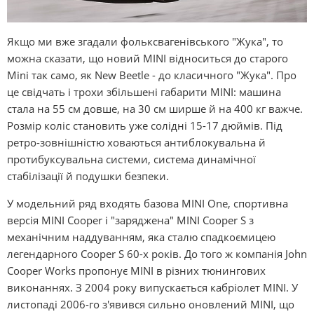
Якщо ми вже згадали фольксвагенівського "Жука", то
можна сказати, що новий MІNІ відноситься до старого
Mіnі так само, як New Beetle - до класичного "Жука". Про
це свідчать і трохи збільшені габарити MІNІ: машина
стала на 55 см довше, на 30 см ширше й на 400 кг важче.
Розмір коліс становить уже солідні 15-17 дюймів. Під
ретро-зовнішністю ховаються антиблокувальна й
протибуксувальна системи, система динамічної
стабілізації й подушки безпеки.
У модельний ряд входять базова MІNІ One, спортивна
версія MІNІ Cooper і "заряджена" MІNІ Cooper S з
механічним наддуванням, яка сталю спадкоємицею
легендарного Cooper S 60-х років. До того ж компанія John
Cooper Works пропонує MІNІ в різних тюнингових
виконаннях. З 2004 року випускається кабріолет MІNІ. У
листопаді 2006-го з'явився сильно оновлений MІNІ, що