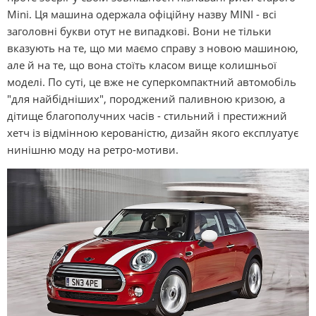
Mіnі. Ця машина одержала офіційну назву MІNІ - всі
заголовні букви отут не випадкові. Вони не тільки
вказують на те, що ми маємо справу з новою машиною,
але й на те, що вона стоїть класом вище колишньої
моделі. По суті, це вже не суперкомпактний автомобіль
"для найбідніших", породжений паливною кризою, а
дітище благополучних часів - стильний і престижний
хетч із відмінною керованістю, дизайн якого експлуатує
нинішню моду на ретро-мотиви.