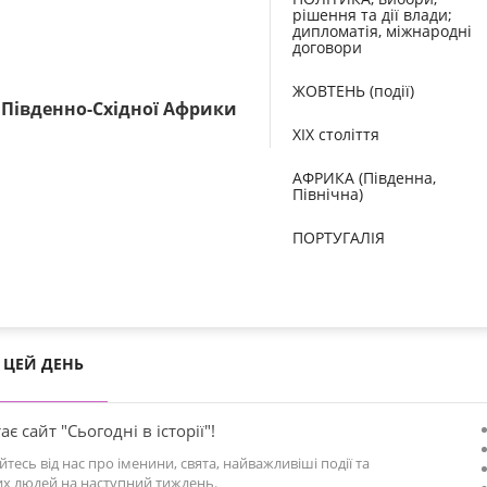
рішення та дії влади;
дипломатія, міжнародні
договори
ЖОВТЕНЬ (події)
ї Південно-Східної Африки
XIX століття
АФРИКА (Південна,
Північна)
ПОРТУГАЛІЯ
ЦЕЙ ДЕНЬ
ає сайт "Сьогодні в історії"!
йтесь від нас про іменини, свята, найважливіші події та
х людей на наступний тиждень.