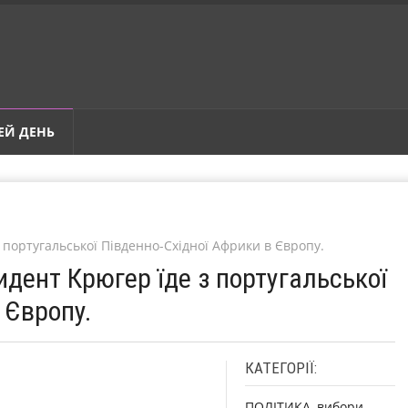
ЕЙ ДЕНЬ
 португальської Південно-Східної Африки в Європу.
идент Крюгер їде з португальської
 Європу.
КАТЕГОРІЇ:
ПОЛІТИКА, вибори,