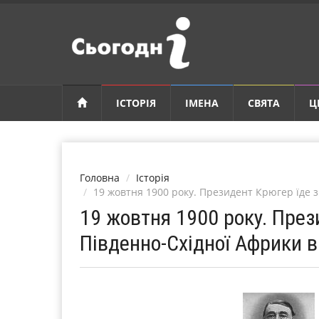
ІСТОРІЯ
ІМЕНА
СВЯТА
Ц
Головна
Історія
19 жовтня 1900 року. Президент Крюгер їде з
19 жовтня 1900 року. През
Південно-Східної Африки в