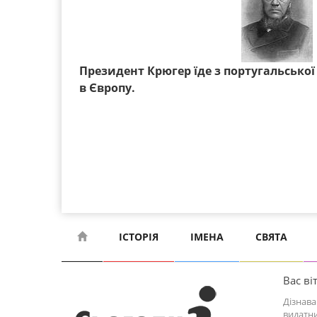
Президент Крюгер їде з португальсько
в Європу.
ІСТОРІЯ
ІМЕНА
СВЯТА
Вас віт
Дізнава
видатни