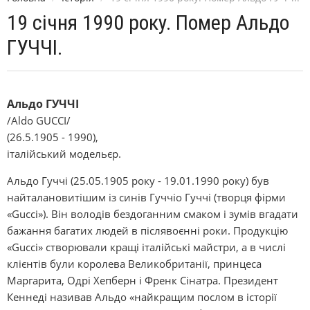
19 січня 1990 року. Помер Альдо
ГУЧЧІ.
Альдо ГУЧЧІ
/Aldo GUCCI/
(26.5.1905 - 1990),
італійський модельєр.
Альдо Гуччі (25.05.1905 року - 19.01.1990 року) був
найталановитішим із синів Гуччіо Гуччі (творця фірми
«Gucci»). Він володів бездоганним смаком і зумів вгадати
бажання багатих людей в післявоєнні роки. Продукцію
«Gucci» створювали кращі італійські майстри, а в числі
клієнтів були королева Великобританії, принцеса
Маргарита, Одрі Хепберн і Френк Сінатра. Президент
Кеннеді називав Альдо «найкращим послом в історії