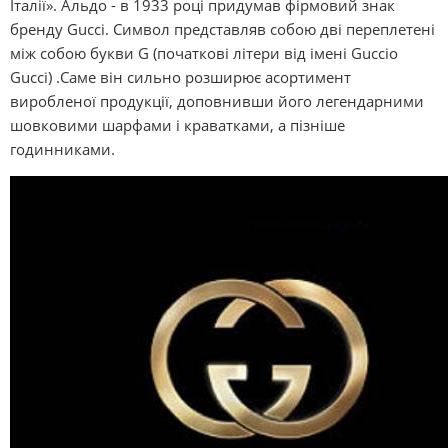
Італії». Альдо - в 1933 році придумав фірмовий знак
бренду Gucci. Символ представляв собою дві переплетені
між собою букви G (початкові літери від імені Guccio
Gucci) .Саме він сильно розширює асортимент
виробленої продукції, доповнивши його легендарними
шовковими шарфами і краватками, а пізніше
годинниками.