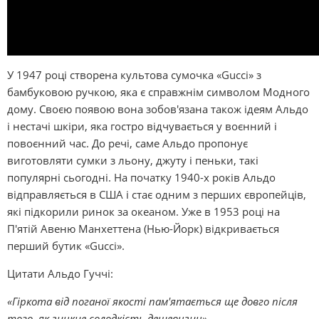
У 1947 році створена культова сумочка «Gucci» з
бамбуковою ручкою, яка є справжнім символом Модного
дому. Своєю появою вона зобов'язана також ідеям Альдо
і нестачі шкіри, яка гостро відчувається у воєнний і
повоєнний час. До речі, саме Альдо пропонує
виготовляти сумки з льону, джуту і пеньки, такі
популярні сьогодні. На початку 1940-х років Альдо
відправляється в США і стає одним з перших європейців,
які підкорили ринок за океаном. Уже в 1953 році на
П'ятій Авеню Манхеттена (Нью-Йорк) відкривається
перший бутик «Gucci».
Цитати Альдо Гуччі:
«Гіркота від поганої якості пам'ятається ще довго після
того, як зникне солодкість дешевизни».