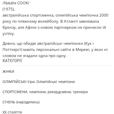
/Natalie COOK/
(1975),
австралійська спортсменка, олімпійська чемпіонка 2000
року по пляжному волейболу. В Атланті завоювала
бронзу, але Афіни з новою партнеркою не принесли їй
успіху.
Дивно, що обидві австралійські чемпіонки (Кук і
Поттхерст) мають персональні сайти в Мережі, у яких ні
словом не згадали одна про одну.
КАТЕГОРІЇ:
ЖІНКИ
ОЛІМПІЙСЬКІ Ігри, Олімпійські чемпіони
СПОРТСМЕНИ, чемпіони, рекордсмени, тренери
СІЧЕНЬ (народились)
XX століття