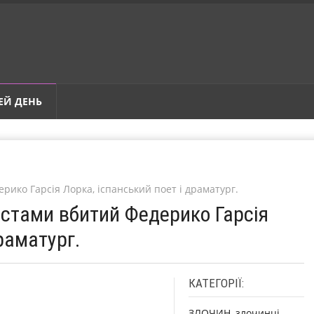
ЕЙ ДЕНЬ
рико Гарсія Лорка, іспанський поет і драматург.
истами вбитий Федерико Гарсія
раматург.
КАТЕГОРІЇ:
ЗЛОЧИН, злочинці,