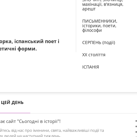
махінації, в'язниця,
арешт
ПИСЬМЕННИКИ,
історики, поети,
філософи
ка, іспанський поет і
СЕРПЕНЬ (події)
етичні форми.
XX століття
ІСПАНІЯ
ЦЕЙ ДЕНЬ
ає сайт "Сьогодні в історії"!
йтесь від нас про іменини, свята, найважливіші події та
х людей на наступний тиждень.