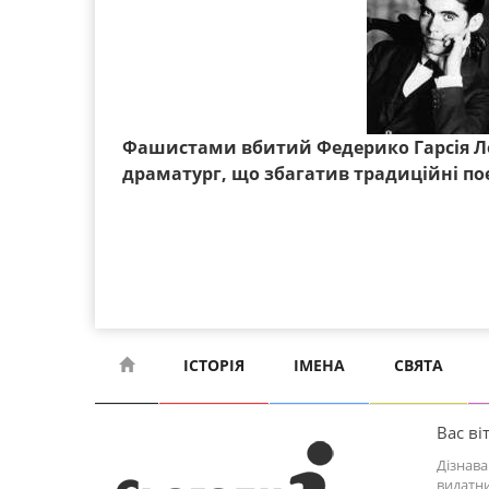
Фашистами вбитий Федерико Гарсія Лор
драматург, що збагатив традиційні по
ІСТОРІЯ
ІМЕНА
СВЯТА
Вас віт
Дізнава
видатни