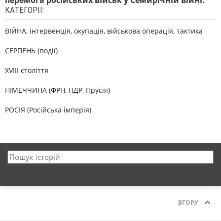
перемога російських військ у Семирічній війні.
КАТЕГОРІЇ:
ВІЙНА, інтервенція, окупація, військова операція, тактика
СЕРПЕНЬ (події)
XVIII століття
НІМЕЧЧИНА (ФРН, НДР, Прусія)
РОСІЯ (Російська імперія)
ВГОРУ