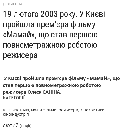
режисера
19 лютого 2003 року. У Києві
пройшла прем'єра фільму
«Мамай», що став першою
повнометражною роботою
режисера
У Києві пройшла прем'єра фільму «Мамай», що
став першою повнометражною роботою
режисера Олеся САНІНА.
КАТЕГОРІЇ:
КІНОФІЛЬМИ, мультфільми, режисери, кінокритики,
кіноіндустрія
ЛЮТИЙ (події)