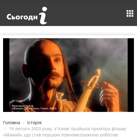
Головна
Історія
19 лютого 2003 року. У Києві пройшла прем'єра фільму
«Мамай», що став першою повнометражною роботою