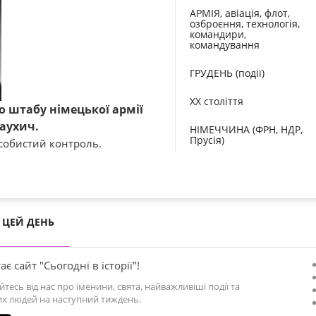
АРМІЯ, авіація, флот,
озброєння, технологія,
командири,
командування
ГРУДЕНЬ (події)
XX століття
о штабу німецької армії
аухич.
НІМЕЧЧИНА (ФРН, НДР,
Прусія)
особистий контроль.
ЦЕЙ ДЕНЬ
ає сайт "Сьогодні в історії"!
йтесь від нас про іменини, свята, найважливіші події та
х людей на наступний тиждень.