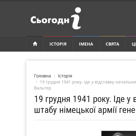
ІСТОРІЯ
ІМЕНА
СВЯТА
Ц
Головна
Історія
19 грудня 1941 року. Іде у відставку началь
Вальтер
19 грудня 1941 року. Іде 
штабу німецької армії ге