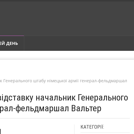
ЕЙ ДЕНЬ
ник Генерального штабу німецької армії генерал-фельдмаршал
у відставку начальник Генерального
нерал-фельдмаршал Вальтер
КАТЕГОРІЇ: