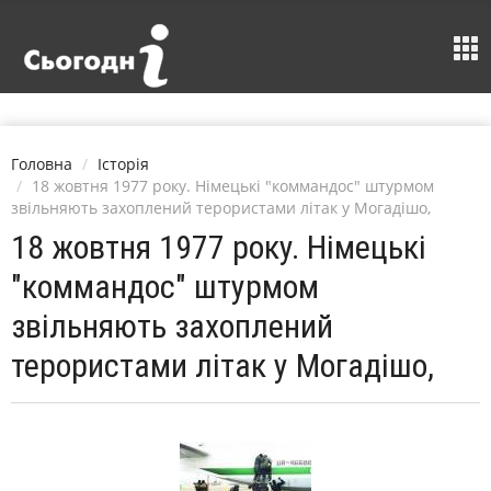
Головна
Історія
18 жовтня 1977 року. Німецькі "коммандос" штурмом
звільняють захоплений терористами літак у Могадішо,
18 жовтня 1977 року. Німецькі
"коммандос" штурмом
звільняють захоплений
терористами літак у Могадішо,