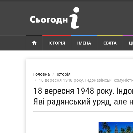
ІСТОРІЯ
ІМЕНА
СВЯТА
Ц
Головна
Історія
18 вересня 1948 року. Індонезійські комуніс
18 вересня 1948 року. Інд
Яві радянський уряд, але