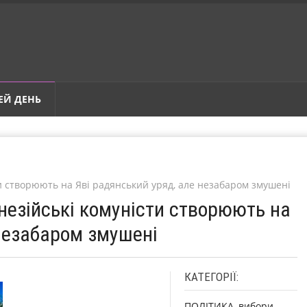
ЕЙ ДЕНЬ
ти створюють на Яві радянський уряд, але незабаром змушені
онезійські комуністи створюють на
 незабаром змушені
КАТЕГОРІЇ:
ПОЛІТИКА, вибори,