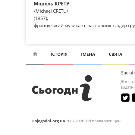
Мішель КРЕТУ
/Michael CRETU/
(1957),
французький музикант, засновник і лідер гру
ІСТОРІЯ
ІМЕНА
СВЯТА
Вас віт
Дізнава
видатни
©
sjogodni.org.ua
2007-2026. Всі права захищені.