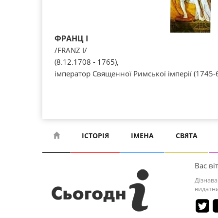
ФРАНЦ I
/FRANZ I/
(8.12.1708 - 1765),
імператор Священної Римської імперії (1745-6
ІСТОРІЯ
ІМЕНА
СВЯТА
Вас віт
Дізнава
видатни