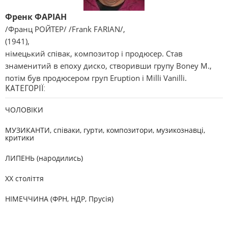
Френк ФАРІАН
/Франц РОЙТЕР/ /Frank FARІAN/,
(1941),
німецький співак, композитор і продюсер. Став
знаменитий в епоху диско, створивши групу Boney M.,
потім був продюсером груп Eruptіon і Mіllі Vanіllі.
КАТЕГОРІЇ:
ЧОЛОВІКИ
МУЗИКАНТИ, співаки, гурти, композитори, музикознавці,
критики
ЛИПЕНЬ (народились)
XX століття
НІМЕЧЧИНА (ФРН, НДР, Прусія)