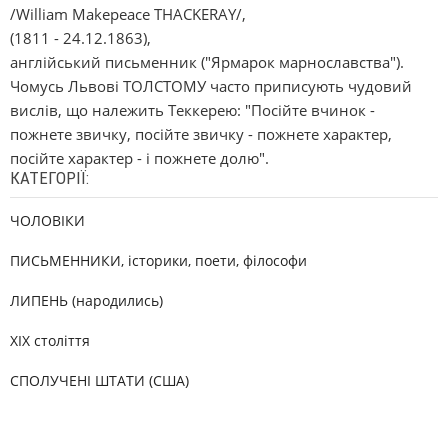
/Wіllіam Makepeace THACKERAY/,
(1811 - 24.12.1863),
англійський письменник ("Ярмарок марнославства").
Чомусь Львові ТОЛСТОМУ часто приписують чудовий
вислів, що належить Теккерею: "Посійте вчинок -
пожнете звичку, посійте звичку - пожнете характер,
посійте характер - і пожнете долю".
КАТЕГОРІЇ:
ЧОЛОВІКИ
ПИСЬМЕННИКИ, історики, поети, філософи
ЛИПЕНЬ (народились)
XIX століття
СПОЛУЧЕНІ ШТАТИ (США)