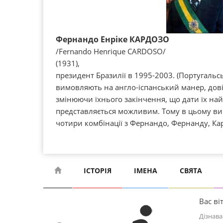
Фернандо Енріке КАРДОЗО
/Fernando Henrіque CARDOSO/
(1931),
президент Бразилії в 1995-2003. (Португальсь
вимовляють на англо-іспанський манер, довіл
змінюючи їхнього закінчення, що дати їх н
представляється можливим. Тому в цьому вип
чотири комбінації з Фернандо, Фернанду, Кар
ІСТОРІЯ
ІМЕНА
СВЯТА
Вас віт
Дізнава