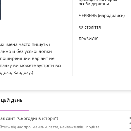
особи держави
ЧЕРВЕНЬ (народились)
XX століття
БРАЗИЛІЯ
кі імена часто пишуть і
ьно й без усякої логіки
айпоширеніший варіант не
адку ви можете зустріти всі
дозо, Кардозу.)
ЦЕЙ ДЕНЬ
ає сайт "Сьогодні в історії"!
йтесь від нас про іменини, свята, найважливіші події та