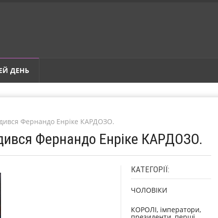
ЕЙ ДЕНЬ
одився Фернандо Енріке КАРДОЗО.
одився Фернандо Енріке КАРДОЗО.
КАТЕГОРІЇ:
ЧОЛОВІКИ
КОРОЛІ, імператори,
президенти, перші