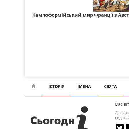
Кампоформійський мир Франції з Авст
ІСТОРІЯ
ІМЕНА
СВЯТА
Вас віт
Дізнава
видатни