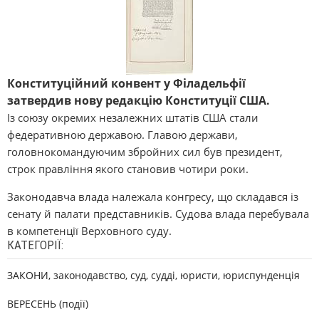
Конституційний конвент у Філадельфії
затвердив нову редакцію Конституції США.
Із союзу окремих незалежних штатів США стали
федеративною державою. Главою держави,
головнокомандуючим збройних сил був президент,
строк правління якого становив чотири роки.
Законодавча влада належала конгресу, що складався із
сенату й палати представників. Судова влада перебувала
в компетенції Верховного суду.
КАТЕГОРІЇ:
ЗАКОНИ, законодавство, суд, судді, юристи, юриспунденція
ВЕРЕСЕНЬ (події)