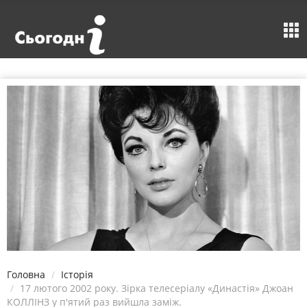
Головна
Історія
17 лютого 2002 року. Зірка телесеріалу «Династія» Джоан
КОЛЛІНЗ у п'ятий раз вийшла заміж.