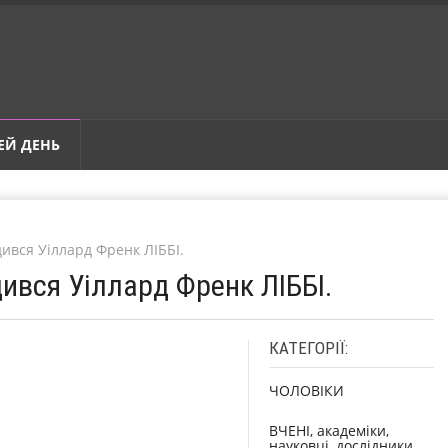
ЕЙ ДЕНЬ
дився Уіллард Френк ЛІББІ.
дився Уіллард Френк ЛІББІ.
КАТЕГОРІЇ:
ЧОЛОВІКИ
ВЧЕНІ, академіки,
науковці, дослідники,