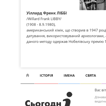
Уіллард Френк ЛІББІ
/Willard Frank LIBBY/
(1908 - 8.9.1980),
американський хімік, що створив в 1947 роц
датування, використовуваний археологами, 
даного методу одержав Нобелівську премію 1
ІСТОРІЯ
ІМЕНА
СВЯТА
Вас віт
Дізнава
видатни