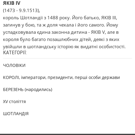
ЯКІВ IV
(1473 - 9.9.1513),
король Шотландії з 1488 року. Його батько, ЯКІВ III,
загинув у бою, та ж доля чекала і його самого. Йому
успадковувала єдина законна дитина - ЯКІВ V, але в
короля було багато позашлюбних дітей, деякі з яких
увійшли в шотландську історію як видатні особистості.
КАТЕГОРІЇ:
ЧОЛОВІКИ
КОРОЛІ, імператори, президенти, перші особи держави
БЕРЕЗЕНЬ (народились)
XV століття
ШОТЛАНДІЯ