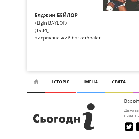
Елджин БЕЙЛОР
/Elgin BAYLOR/
(1934),
американський баскетболіст.
ІСТОРІЯ
ІМЕНА
СВЯТА
Вас віт
Дізнава
видатни