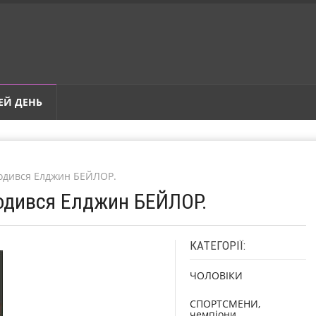
ЕЙ ДЕНЬ
родився Елджин БЕЙЛОР.
родився Елджин БЕЙЛОР.
КАТЕГОРІЇ:
ЧОЛОВІКИ
СПОРТСМЕНИ,
чемпіони,