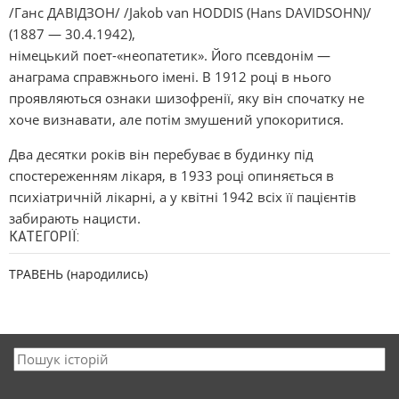
/Ганс ДАВІДЗОН/ /Jakob van HODDIS (Hans DAVIDSOHN)/
(1887 — 30.4.1942),
німецький поет-«неопатетик». Його псевдонім —
анаграма справжнього імені. В 1912 році в нього
проявляються ознаки шизофренії, яку він спочатку не
хоче визнавати, але потім змушений упокоритися.
Два десятки років він перебуває в будинку під
спостереженням лікаря, в 1933 році опиняється в
психіатричній лікарні, а у квітні 1942 всіх її пацієнтів
забирають нацисти.
КАТЕГОРІЇ:
ТРАВЕНЬ (народились)