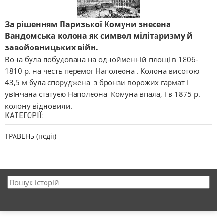
За рішенням Паризької Комуни знесена
Вандомська колона як символ мілітаризму й
завойовницьких війн.
Вона була побудована на однойменній площі в 1806-
1810 р. на честь перемог Наполеона . Колона висотою
43,5 м була споруджена із бронзи ворожих гармат і
увінчана статуєю Наполеона. Комуна впала, і в 1875 р.
колону відновили.
КАТЕГОРІЇ:
ТРАВЕНЬ (події)