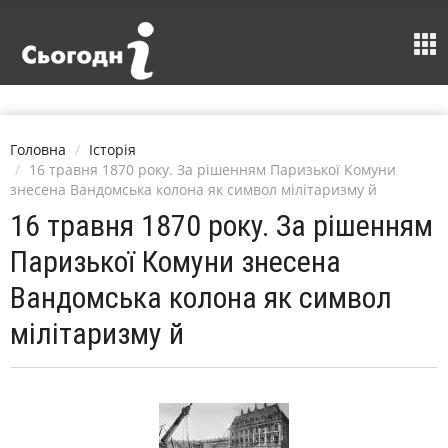
Головна
Історія
16 травня 1870 року. За рішенням Паризької Комуни
знесена Вандомська колона як символ мілітаризму й
16 травня 1870 року. За рішенням
Паризької Комуни знесена
Вандомська колона як символ
мілітаризму й