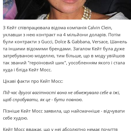
З Кейт співпрацювала відома компанія Calvin Clein,
уклавши з нею контракт на 4 мільйони доларів. Потім
були контракти з Gucci, Dolce & Gabbana, Versace, Шанель
та іншими відомими брендами. Загалом Кейт була дуже
затребуваною моделлю, тим більше, що в моду увійшов
так званий "героїновий шик", уособленням якого і стала
худа і бліда Кейт Мосс.
Цікаві факти про Кейт Мосс:
Під час другої вагітності вона не обмежувала себе в їжі,
щоб спробувати, як це - бути повною.
Пізніше Кейт Мосс заявила, що найсмачніше - відчувати
себе худою.
Кейт Мосс вважає, що у неї абсолютно немає почуття