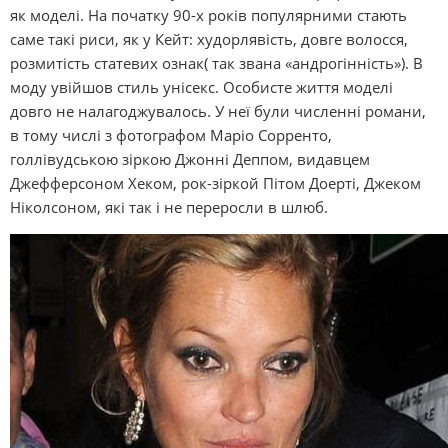
як моделі. На початку 90-х років популярними стають
саме такі риси, як у Кейт: худорлявість, довге волосся,
розмитість статевих ознак( так звана «андрогінність»). В
моду увійшов стиль унісекс. Особисте життя моделі
довго не налагоджувалось. У неї були численні романи,
в тому числі з фотографом Маріо Сорренто,
голлівудською зіркою Джонні Деппом, видавцем
Джефферсоном Хеком, рок-зіркой Пітом Доерті, Джеком
Ніколсоном, які так і не переросли в шлюб.