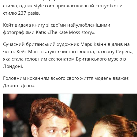
стилю, однак style.com привласнював їй статус ікони
стилю 237 разів.
Кейт видала книгу зі своїми найулюбленішими
фотографіями Kate: «The Kate Moss story».
Сучасний британський художник Марк Квінн відлив на
честь Кейт Мосс статую з чистого золота, названу Сирена,
яка стала головним експонатом Британського музею в
Лондоні.
Головним коханням всього свого життя модель вважає
Джонні Деппа.