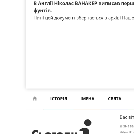
В Англії Ніколас ВАНАКЕР виписав перши
фунтів.
Нині цей документ зберігається в архіві Наці
ІСТОРІЯ
ІМЕНА
СВЯТА
Вас віт
Дізнава
видатни