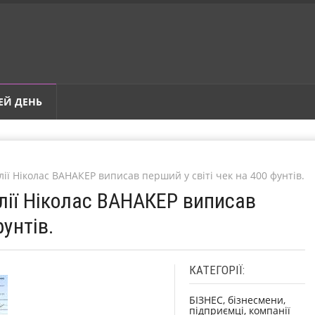
ЕЙ ДЕНЬ
лії Ніколас ВАНАКЕР виписав перший у світі чек на 400 фунтів.
глії Ніколас ВАНАКЕР виписав
фунтів.
КАТЕГОРІЇ:
БІЗНЕС, бізнесмени,
підприємці, компанії