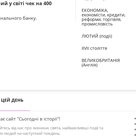
й у світі чек на 400
ЕКОНОМІКА,
економісти, кредити,
онального банку.
реформи, торгівля,
промисловість
ЛЮТИЙ (події)
XVII століття
ВЕЛИКОБРИТАНІЯ
(Англія)
ЦЕЙ ДЕНЬ
ає сайт "Сьогодні в історії"!
йтесь від нас про іменини, свята, найважливіші події та
х людей на наступний тиждень.