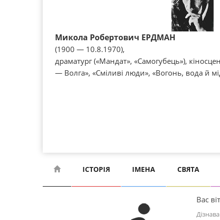
Микола Робертович ЕРДМАН
(1900 — 10.8.1970),
драматург («Мандат», «Самогубець»), кіносцен
— Волга», «Сміливі люди», «Вогонь, вода й мі
ІСТОРІЯ
ІМЕНА
СВЯТА
Вас віт
Дізнава