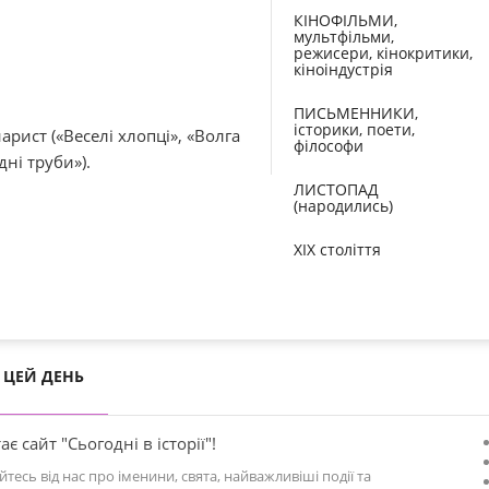
КІНОФІЛЬМИ,
мультфільми,
режисери, кінокритики,
кіноіндустрія
ПИСЬМЕННИКИ,
історики, поети,
арист («Веселі хлопці», «Волга
філософи
дні труби»).
ЛИСТОПАД
(народились)
XIX століття
ЦЕЙ ДЕНЬ
ає сайт "Сьогодні в історії"!
йтесь від нас про іменини, свята, найважливіші події та