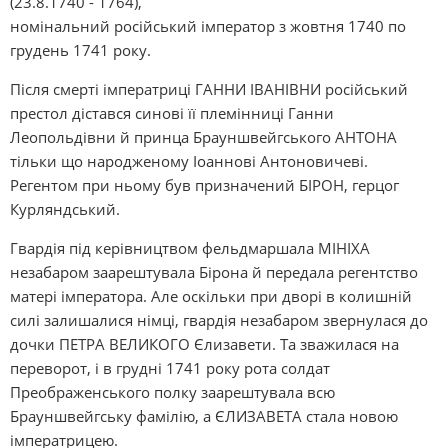
(23.8.1740 - 1764),
номінальний російський імператор з жовтня 1740 по
грудень 1741 року.
Після смерті імператриці ГАННИ ІВАНІВНИ російський
престол дістався синові її племінниці Ганни
Леопольдівни й принца Брауншвейгського АНТОНА
тільки що народженому Іоаннові Антоновичеві.
Регентом при ньому був призначений БІРОН, герцог
Курляндський.
Гвардія під керівництвом фельдмаршала МІНІХА
незабаром заарештувала Бірона й передала регентство
матері імператора. Але оскільки при дворі в колишній
силі залишалися німці, гвардія незабаром звернулася до
дочки ПЕТРА ВЕЛИКОГО Єлизавети. Та зважилася на
переворот, і в грудні 1741 року рота солдат
Преображенського полку заарештувала всю
Брауншвейгську фамілію, а ЄЛИЗАВЕТА стала новою
імператрицею.