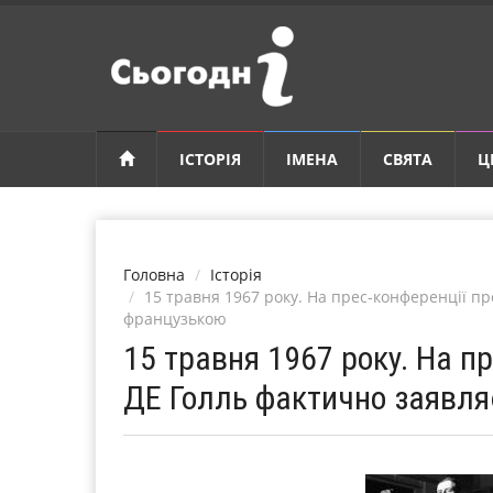
ІСТОРІЯ
ІМЕНА
СВЯТА
Ц
Головна
Історія
15 травня 1967 року. На прес-конференції п
французькою
15 травня 1967 року. На п
ДЕ Голль фактично заявл