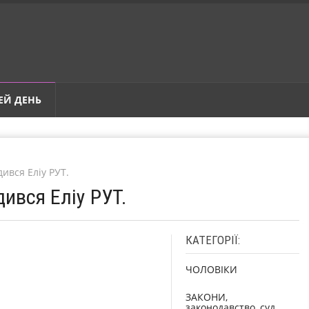
ЕЙ ДЕНЬ
ився Еліу РУТ.
дився Еліу РУТ.
КАТЕГОРІЇ:
ЧОЛОВІКИ
ЗАКОНИ,
законодавство, суд,