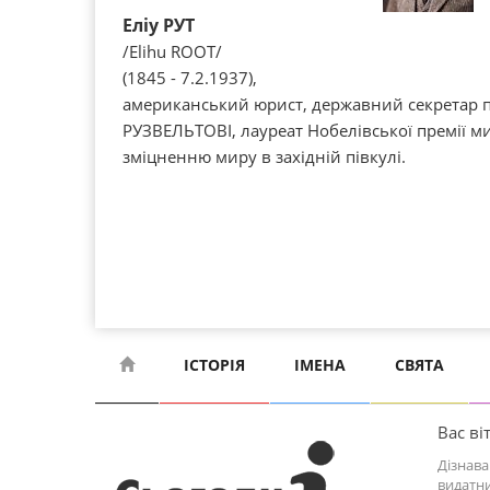
Еліу РУТ
/Elihu ROOT/
(1845 - 7.2.1937),
американський юрист, державний секретар п
РУЗВЕЛЬТОВІ, лауреат Нобелівської премії ми
зміцненню миру в західній півкулі.
ІСТОРІЯ
ІМЕНА
СВЯТА
Вас віт
Дізнава
видатни