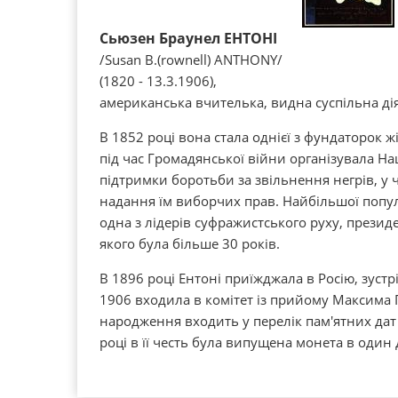
Сьюзен Браунел ЕНТОНІ
/Susan B.(rownell) ANTHONY/
(1820 - 13.3.1906),
американська вчителька, видна суспільна ді
В 1852 році вона стала однієї з фундаторок ж
під час Громадянської війни організувала На
підтримки боротьби за звільнення негрів, у
надання їм виборчих прав. Найбільшої попул
одна з лідерів суфражистського руху, презид
якого була більше 30 років.
В 1896 році Ентоні приїжджала в Росію, зуст
1906 входила в комітет із прийому Максима 
народження входить у перелік пам'ятних дат 
році в її честь була випущена монета в один 