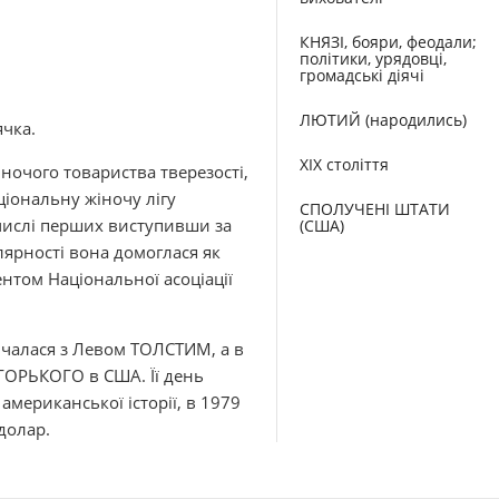
КНЯЗІ, бояри, феодали;
політики, урядовці,
громадські діячі
ЛЮТИЙ (народились)
ячка.
XIX століття
іночого товариства тверезості,
ціональну жіночу лігу
СПОЛУЧЕНІ ШТАТИ
 числі перших виступивши за
(США)
ярності вона домоглася як
ентом Національної асоціації
річалася з Левом ТОЛСТИМ, а в
ГОРЬКОГО в США. Її день
американської історії, в 1979
долар.