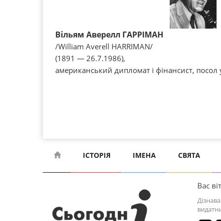
Вільям Аверелл ГАРРІМАН
/William Averell HARRIMAN/
(1891 — 26.7.1986),
американський дипломат і фінансист, посол у
ІСТОРІЯ
ІМЕНА
СВЯТА
Вас віт
Дізнава
видатни