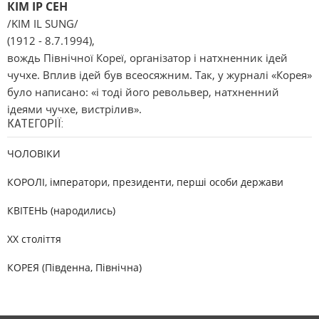
КІМ ІР СЕН
/KIM IL SUNG/
(1912 - 8.7.1994),
вождь Північної Кореї, організатор і натхненник ідей
чучхе. Вплив ідей був всеосяжним. Так, у журналі «Корея»
було написано: «і тоді його револьвер, натхненний
ідеями чучхе, вистрілив».
КАТЕГОРІЇ:
ЧОЛОВІКИ
КОРОЛІ, імператори, президенти, перші особи держави
КВІТЕНЬ (народились)
XX століття
КОРЕЯ (Південна, Північна)