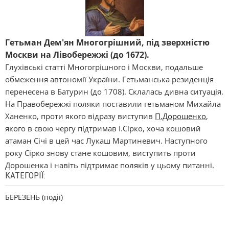
Гетьман Дем'ян Многогрішний, під зверхністю
Москви на Лівобережжі (до 1672).
Глухівські статті Многогрішного і Москви, подальше
обмеження автономії України. Гетьманська резиденція
перенесена в Батурин (до 1708). Склалась дивна ситуація.
На Правобережжі поляки поставили гетьманом Михайла
Ханенко, проти якого відразу виступив
П.Дорошенко
,
якого в свою чергу підтримав І.Сірко, хоча кошовий
атаман Січі в цей час Лукаш Мартиневич. Наступного
року Сірко знову стане кошовим, виступить проти
Дорошенка і навіть підтримає поляків у цьому питанні.
КАТЕГОРІЇ:
БЕРЕЗЕНЬ (події)