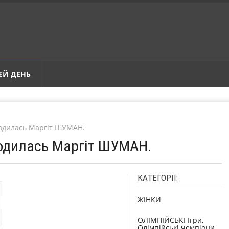
ЕЙ ДЕНЬ
родилась Маргіт ШУМАН.
родилась Маргіт ШУМАН.
КАТЕГОРІЇ:
ЖІНКИ
ОЛІМПІЙСЬКІ Ігри,
Олімпійські чемпіони