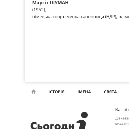
Маргіт ШУМАН
(1952),
німецька спортсменка-саночниця (НДР), олім
ІСТОРІЯ
ІМЕНА
СВЯТА
Вас віт
Дізнава
видатни