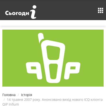
Головна
Історія
14 травня 2007 року. Анонсовано вихід нового ICQ-клієнта
QIP Infium