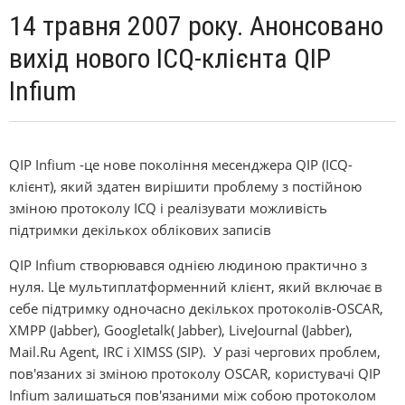
14 травня 2007 року. Анонсовано
вихід нового ICQ-клієнта QIP
Infium
QIP Infium -це нове покоління месенджера QIP (ICQ-
клієнт), який здатен вирішити проблему з постійною
зміною протоколу ICQ і реалізувати можливість
підтримки декількох облікових записів
QIP Infium створювався однією людиною практично з
нуля. Це мультиплатформенний клієнт, який включає в
себе підтримку одночасно декількох протоколів-OSCAR,
XMPP (Jabber), Googletalk( Jabber), LiveJournal (Jabber),
Mail.Ru Agent, IRC і XIMSS (SIP). У разі чергових проблем,
пов'язаних зі зміною протоколу OSCAR, користувачі QIP
Infium залишаться пов'язаними між собою протоколом