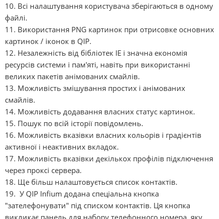
10. Всі налаштування користувача зберігаються в одному
файлі.
11. Використання PNG картинок при отрисовке основних
картинок / іконок в QIP.
12. Незалежність від бібліотек IE і значна економія
ресурсів системи і пам'яті, навіть при використанні
великих пакетів анімованих смайлів.
13. Можливість змішування простих і анімованих
смайлів.
14. Можливість додавання власних статус картинок.
15. Пошук по всій історії повідомлень.
16. Можливість вказівки власних кольорів і градієнтів
активної і неактивних вкладок.
17. Можливість вказівки декількох профілів підключення
через проксі сервера.
18. Ще більш налаштовується список контактів.
19. У QIP Infium додана спеціальна кнопка
"зателефонувати" під списком контактів. Ця кнопка
викликає панель для набору телефонного номера, яку