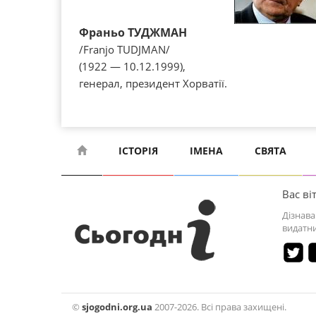
Франьо ТУДЖМАН
/Franjo TUDJMAN/
(1922 — 10.12.1999),
генерал, президент Хорватії.
ІСТОРІЯ
ІМЕНА
СВЯТА
Вас віт
Дізнава
видатни
©
sjogodni.org.ua
2007-2026. Всі права захищені.