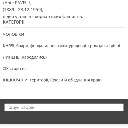
/Ante PAVELІ/,
(1889 - 28.12.1959),
лідер усташів - хорватських фашистів.
КАТЕГОРІЇ:
ЧОЛОВІКИ
КНЯЗІ, бояри, феодали; політики, урядовці, громадські діячі
ЛИПЕНЬ (народились)
XIX століття
ІНШІ КРАЇНИ, території, Союзи й об'єднання країн