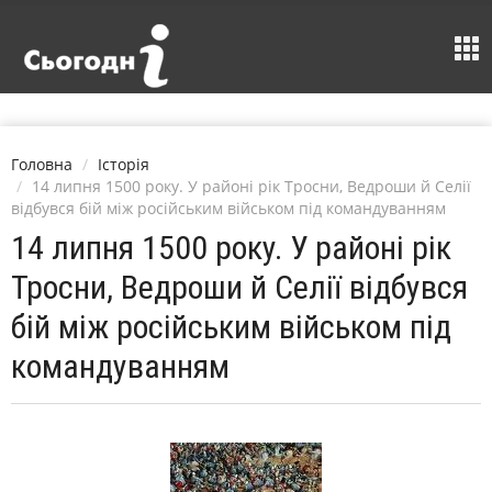
Головна
Історія
14 липня 1500 року. У районі рік Тросни, Ведроши й Селії
відбувся бій між російським військом під командуванням
14 липня 1500 року. У районі рік
Тросни, Ведроши й Селії відбувся
бій між російським військом під
командуванням