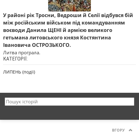
У районі рік Тросни, Ведроши й Селії відбувся бій
між російським військом під командуванням
воєводи Данила ЩЕНІ й армією великого
гетьмана литовського князя Костянтина
Івановича ОСТРОЗЬКОГО.
Литва програла.
КАТЕГОРІЇ:
ЛИПЕНЬ (події)
ВГОРУ