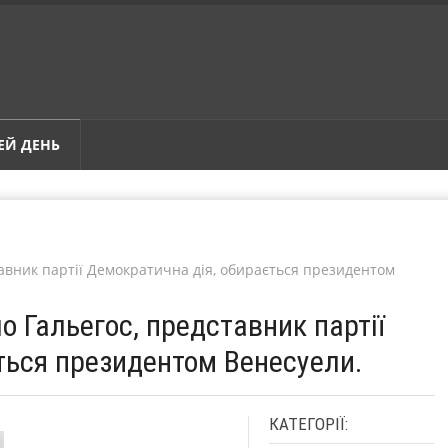
ЕЙ ДЕНЬ
тавник партії Демократична дія, обирається президентом
о Гальегос, представник партії
ться президентом Венесуели.
КАТЕГОРІЇ: