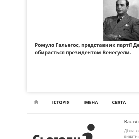
Ромуло Гальегос, представник партії Д
обирається президентом Венесуели.
ІСТОРІЯ
ІМЕНА
СВЯТА
Вас віт
Дізнава
видатни