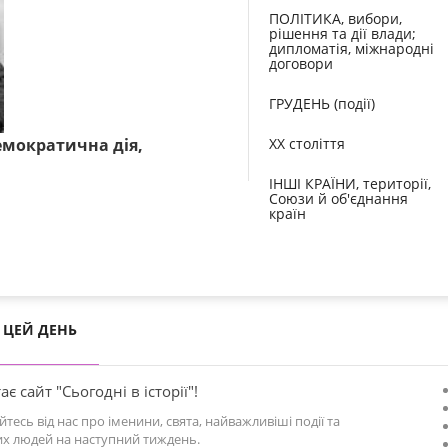
ПОЛІТИКА, вибори,
рішення та дії влади;
дипломатія, міжнародні
договори
ГРУДЕНЬ (події)
емократична дія,
XX століття
ІНШІ КРАЇНИ, території,
Союзи й об'єднання
країн
ЦЕЙ ДЕНЬ
ає сайт "Сьогодні в історії"!
йтесь від нас про іменини, свята, найважливіші події та
х людей на наступний тиждень.