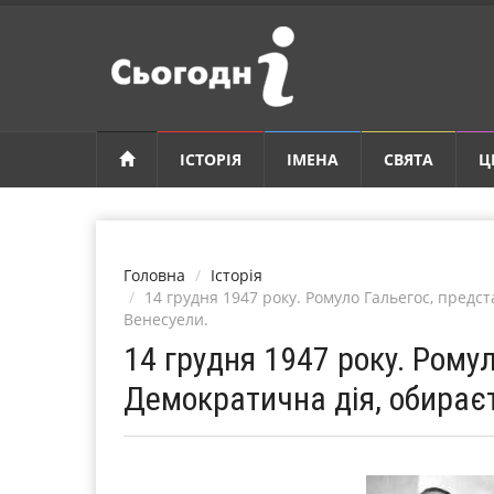
ІСТОРІЯ
ІМЕНА
СВЯТА
Ц
Головна
Історія
14 грудня 1947 року. Ромуло Гальегос, предс
Венесуели.
14 грудня 1947 року. Ромул
Демократична дія, обирає