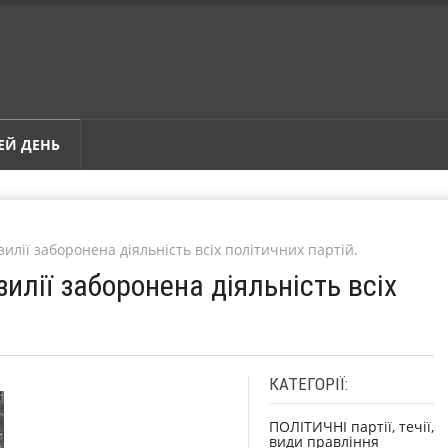
ЕЙ ДЕНЬ
зилії заборонена діяльність всіх політичних партій.
зилії заборонена діяльність всіх
КАТЕГОРІЇ:
ПОЛІТИЧНІ партії, течії,
види правління