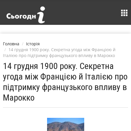
Головна
Історія
14 грудня 1900 року. Секретна угода між Францією й
Італією про підтримку французького впливу в Марокко
14 грудня 1900 року. Секретна
угода між Францією й Італією про
підтримку французького впливу в
Марокко