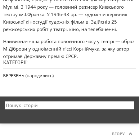
Мукімі. З 1944 року — головний режисер Київського
театру ім.І.Франка. У 1946-48 рр. — художній керівник
Київської кіностудії художніх фільмів. Здійснів 25
режисерських робіт у театрі, кіно, на телебаченні.
Найвизначніша робота повоєнного часу у театрі — образ
М.Діброви у одноіменній п’єсі Корнійчука, за яку актор
отримав Державну премію СРСР.
КАТЕГОРІЇ:
БЕРЕЗЕНЬ (народились)
ВГОРУ