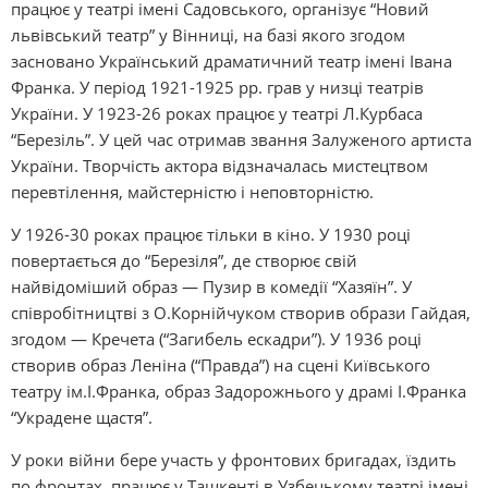
працює у театрі імені Садовського, організує “Новий
львівський театр” у Вінниці, на базі якого згодом
засновано Український драматичний театр імені Івана
Франка. У період 1921-1925 рр. грав у низці театрів
України. У 1923-26 роках працює у театрі Л.Курбаса
“Березіль”. У цей час отримав звання Залуженого артиста
України. Творчість актора відзначалась мистецтвом
перевтілення, майстерністю і неповторністю.
У 1926-30 роках працює тільки в кіно. У 1930 році
повертається до “Березіля”, де створює свій
найвідоміший образ — Пузир в комедії “Хазяїн”. У
співробітництві з О.Корнійчуком створив образи Гайдая,
згодом — Кречета (“Загибель ескадри”). У 1936 році
створив образ Леніна (“Правда”) на сцені Київського
театру ім.І.Франка, образ Задорожнього у драмі І.Франка
“Украдене щастя”.
У роки війни бере участь у фронтових бригадах, їздить
по фронтах, працює у Ташкенті в Узбецькому театрі імені