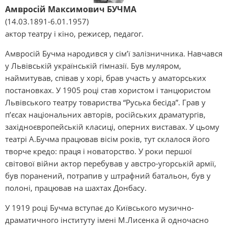
Амвросій Максимович БУЧМА
(14.03.1891-6.01.1957)
актор театру і кіно, режисер, педагог.
Амвросій Бучма народився у сім’ї залізничника. Навчався
у Львівській українській гімназії. Був муляром,
наймитував, співав у хорі, брав участь у аматорських
постановках. У 1905 році став хористом і танцюристом
Львівського театру товариства “Руська бесіда”. Грав у
п’єсах національних авторів, російських драматургів,
західноєвропейській класиці, оперних виставах. У цьому
театрі А.Бучма працював вісім років, тут склалося його
творче кредо: праця і новаторство. У роки першої
світової війни актор перебував у австро-угорській армії,
був поранений, потрапив у штрафний батальон, був у
полоні, працював на шахтах Донбасу.
У 1919 році Бучма вступає до Київського музично-
драматичного інституту імені М.Лисенка й одночасно