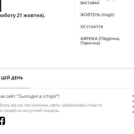
виставки
ЖОВТЕНЬ (події)
оботу 21 жовтня).
XX століття
АФРИКА (Південна,
Північна)
ЦЕЙ ДЕНЬ
ає сайт "Сьогодні в історії"!
йтесь від нас про іменини, свята, найважливіші події та
х людей на наступний тиждень.