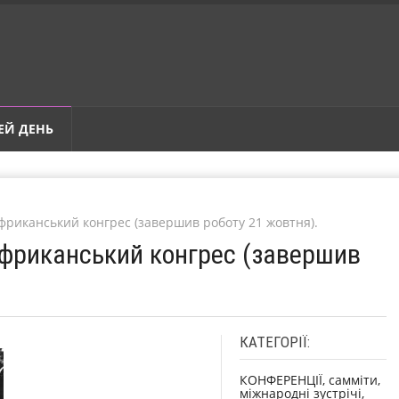
ЕЙ ДЕНЬ
фриканський конгрес (завершив роботу 21 жовтня).
африканський конгрес (завершив
КАТЕГОРІЇ:
КОНФЕРЕНЦІЇ, самміти,
міжнародні зустрічі,