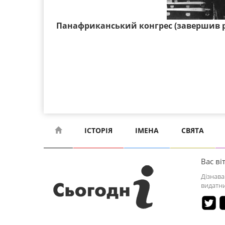
Панафриканський конгрес (завершив р
ІСТОРІЯ
ІМЕНА
СВЯТА
Вас віт
Дізнава
видатни