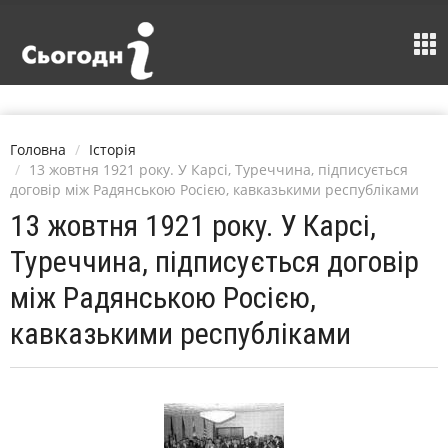
Головна
Історія
13 жовтня 1921 року. У Карсі, Туреччина, підписується
договір між Радянською Росією, кавказькими республіками
13 жовтня 1921 року. У Карсі,
Туреччина, підписується договір
між Радянською Росією,
кавказькими республіками