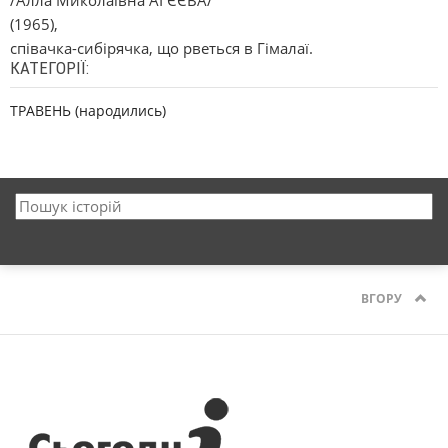
/Алла Миколаївна АГЄЄВА/
(1965),
співачка-сибірячка, що рветься в Гімалаї.
КАТЕГОРІЇ:
ТРАВЕНЬ (народились)
ВГОРУ