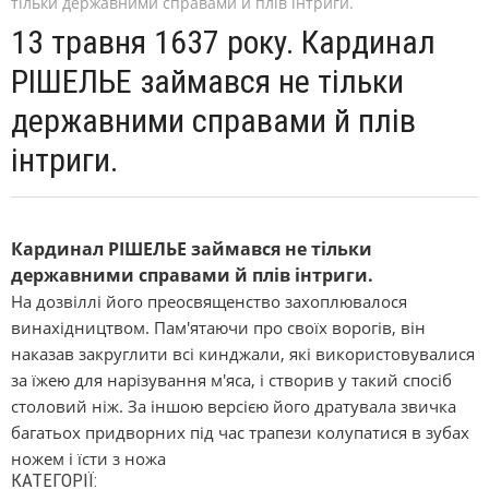
тільки державними справами й плів інтриги.
13 травня 1637 року. Кардинал
РІШЕЛЬЕ займався не тільки
державними справами й плів
інтриги.
Кардинал РІШЕЛЬЕ займався не тільки
державними справами й плів інтриги.
На дозвіллі його преосвященство захоплювалося
винахідництвом. Пам'ятаючи про своїх ворогів, він
наказав закруглити всі кинджали, які використовувалися
за їжею для нарізування м'яса, і створив у такий спосіб
столовий ніж. За іншою версією його дратувала звичка
багатьох придворних під час трапези колупатися в зубах
ножем і їсти з ножа
КАТЕГОРІЇ: