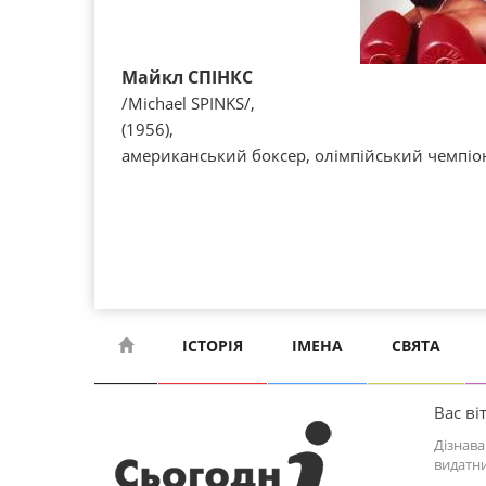
Майкл СПІНКС
/Mіchael SPІNKS/,
(1956),
американський боксер, олімпійський чемпіон
ІСТОРІЯ
ІМЕНА
СВЯТА
Вас віт
Дізнава
видатни