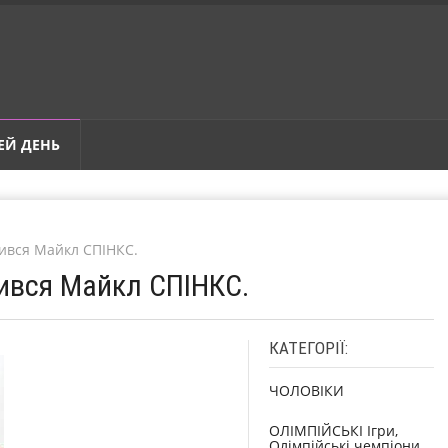
ЕЙ ДЕНЬ
дився Майкл СПІНКС.
дився Майкл СПІНКС.
КАТЕГОРІЇ:
ЧОЛОВІКИ
ОЛІМПІЙСЬКІ Ігри,
Олімпійські чемпіони