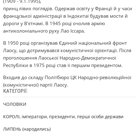
(1909 - 9.1.1995),
принц лівих поглядів. Одержав освіту у Франції й у часи
французької адміністрації в Індокитаї будував мости й
дороги у В'єтнамі. В 1945 році очолив армію
антиколоніального руху Лао Іссара.
В 1950 році організував Єдиний національний фронт
Лаосу, що дотримувався комуністичної орієнтації. Після
проголошення Лаоської Народно-Демократичної
Республіки в 1975 році став її першим президентом.
Входив до складу Політбюро ЦК Народно-революційної
(комуністичної) партії Лаосу.
КАТЕГОРІЇ:
ЧОЛОВІКИ
КОРОЛІ, імператори, президенти, перші особи держави
ЛИПЕНЬ (народились)